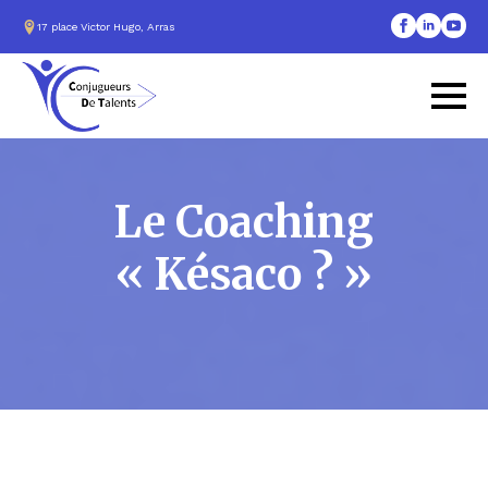
17 place Victor Hugo, Arras
Le Coaching
« Késaco ? »